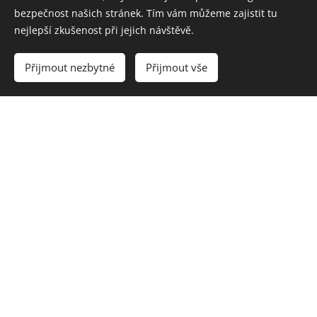
Zpráva
bezpečnost našich stránek. Tím vám můžeme zajistit tu
nejlepší zkušenost při jejich návštěvě.
Přijmout nezbytné
Přijmout vše
Zaslat poptávku
* Podrobné informace o zásadách a zabezpečení zpracování
osobních údajů
naleznete zde
.
Produkty